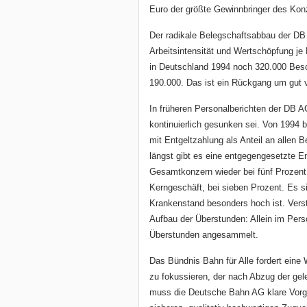
Euro der größte Gewinnbringer des Kon
Der radikale Belegschaftsabbau der DB
Arbeitsintensität und Wertschöpfung je
in Deutschland 1994 noch 320.000 Besc
190.000. Das ist ein Rückgang um gut vi
In früheren Personalberichten der DB A
kontinuierlich gesunken sei. Von 1994 b
mit Entgeltzahlung als Anteil an allen 
längst gibt es eine entgegengesetzte E
Gesamtkonzern wieder bei fünf Prozent,
Kerngeschäft, bei sieben Prozent. Es si
Krankenstand besonders hoch ist. Verst
Aufbau der Überstunden: Allein im Perso
Überstunden angesammelt.
Das Bündnis Bahn für Alle fordert eine 
zu fokussieren, der nach Abzug der gele
muss die Deutsche Bahn AG klare Vorga