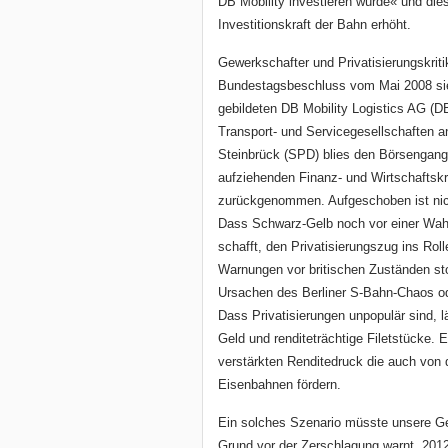
DB Mobility investieren würde« und die
Investitionskraft der Bahn erhöht.
Gewerkschafter und Privatisierungskrit
Bundestagsbeschluss vom Mai 2008 sieh
gebildeten DB Mobility Logistics AG (D
Transport- und Servicegesellschaften ang
Steinbrück (SPD) blies den Börsengang
aufziehenden Finanz- und Wirtschaftskr
zurückgenommen. Aufgeschoben ist nic
Dass Schwarz-Gelb noch vor einer Wahl
schafft, den Privatisierungszug ins Roll
Warnungen vor britischen Zuständen st
Ursachen des Berliner S-Bahn-Chaos od
Dass Privatisierungen unpopulär sind, l
Geld und renditeträchtige Filetstücke. 
verstärkten Renditedruck die auch von 
Eisenbahnen fördern.
Ein solches Szenario müsste unsere G
Grund vor der Zerschlagung warnt. 201