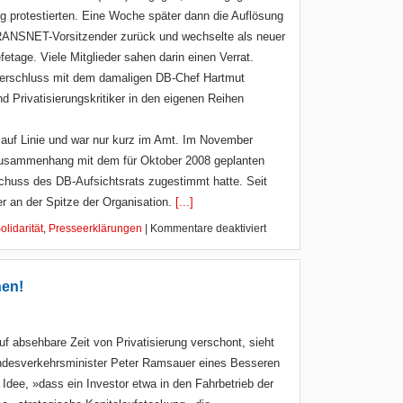
protestierten. Eine Woche später dann die Auflösung
TRANSNET-Vorsitzender zurück und wechselte als neuer
etage. Viele Mitglieder sahen darin einen Verrat.
terschluss mit dem damaligen DB-Chef Hartmut
nd Privatisierungskritiker in den eigenen Reihen
 auf Linie und war nur kurz im Amt. Im November
 Zusammenhang mit dem für Oktober 2008 geplanten
huss des DB-Aufsichtsrats zugestimmt hatte. Seit
r an der Spitze der Organisation.
[...]
olidarität
,
Presseerklärungen
|
Kommentare deaktiviert
hen!
f absehbare Zeit von Privatisierung verschont, sieht
ndesverkehrsminister Peter Ramsauer eines Besseren
 Idee, »dass ein Investor etwa in den Fahrbetrieb der