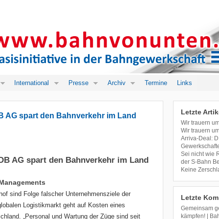
International
Presse
Archiv
Termine
Links
Letzte Artik
B AG spart den Bahnverkehr im Land
Wir trauern u
Wir trauern u
Arriva-Deal: D
Gewerkschafte
Sei nicht wie
 DB AG spart den Bahnverkehr im Land
der S-Bahn Ber
Keine Zerschl
-Managements
of sind Folge falscher Unternehmensziele der
Letzte Kom
obalen Logistikmarkt geht auf Kosten eines
Gemeinsam geg
chland. „Personal und Wartung der Züge sind seit
kämpfen! | Ba