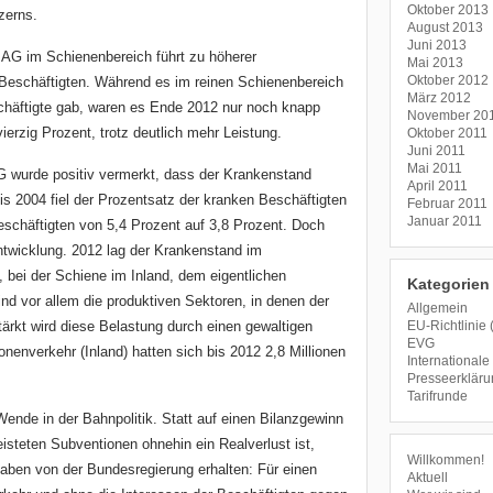
Oktober 2013
zerns.
August 2013
Juni 2013
 AG im Schienenbereich führt zu höherer
Mai 2013
Oktober 2012
 Beschäftigten. Während es im reinen Schienenbereich
März 2012
häftigte gab, waren es Ende 2012 nur noch knapp
November 20
erzig Prozent, trotz deutlich mehr Leistung.
Oktober 2011
Juni 2011
Mai 2011
G wurde positiv vermerkt, dass der Krankenstand
April 2011
is 2004 fiel der Prozentsatz der kranken Beschäftigten
Februar 2011
Januar 2011
Beschäftigten von 5,4 Prozent auf 3,8 Prozent. Doch
ntwicklung. 2012 lag der Krankenstand im
 bei der Schiene im Inland, dem eigentlichen
Kategorien
nd vor allem die produktiven Sektoren, in denen der
Allgemein
ärkt wird diese Belastung durch einen gewaltigen
EU-Richtlinie 
EVG
nenverkehr (Inland) hatten sich bis 2012 2,8 Millionen
Internationale 
Presseerklär
Tarifrunde
Wende in der Bahnpolitik. Statt auf einen Bilanzgewinn
isteten Subventionen ohnehin ein Realverlust ist,
Willkommen!
ben von der Bundesregierung erhalten: Für einen
Aktuell