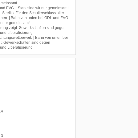
gemeinsam!
nd EVG – Stark sind wir nur gemeinsam!
Streiks: Für den Schulterschluss aller
nen. | Bahn von unten
bei
GDL und EVG
wir nur gemeinsam!
rung zeigt: Gewerkschaften sind gegen
 und Liberalisierung
chtungswettbewerb | Bahn von unten
bei
t: Gewerkschaften sind gegen
 und Liberalisierung
14
13