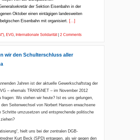
 Generalsekretär der Sektion Eisenbahn in der
genen Oktober einen eintägigen landesweiten
belgischen Eisenbahn mit organisiert.
[...]
t")
,
EVG
,
Internationale Solidarität
|
2 Comments
 wir den Schulterschluss aller
pa
annenden Jahren ist der aktuelle Gewerkschaftstag der
EVG – ehemals TRANSNET – im November 2012
 fragen: Wo stehen wir heute? Ist es uns gelungen,
r den Seitenwechsel von Norbert Hansen erwachsene
e Schritte umzusetzen und entsprechende politische
 ziehen?
atisierung“, hielt uns bei der zentralen DGB-
redner Kurt Beck (SPD) entgegen, als wir gegen den