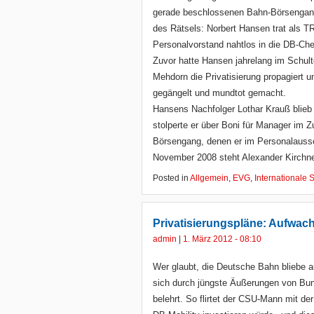
gerade beschlossenen Bahn-Börsengang 
des Rätsels: Norbert Hansen trat als 
Personalvorstand nahtlos in die DB-Chef
Zuvor hatte Hansen jahrelang im Schul
Mehdorn die Privatisierung propagiert u
gegängelt und mundtot gemacht.
Hansens Nachfolger Lothar Krauß blieb
stolperte er über Boni für Manager im
Börsengang, denen er im Personalaussc
November 2008 steht Alexander Kirchne
Posted in
Allgemein
,
EVG
,
Internationale S
Privatisierungspläne: Aufwac
admin
|
1. März 2012 - 08:10
Wer glaubt, die Deutsche Bahn bliebe au
sich durch jüngste Äußerungen von Bu
belehrt. So flirtet der CSU-Mann mit der