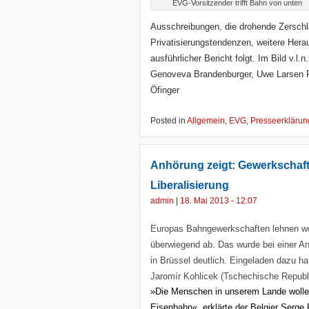
EVG-Vorsitzender trifft Bahn von unten
Ausschreibungen, die drohende Zersch
Privatisierungstendenzen, weitere Her
ausführlicher Bericht folgt. Im Bild v.l.n
Genoveva Brandenburger, Uwe Larsen Rö
Öfinger
Posted in
Allgemein
,
EVG
,
Presseerkläru
Anhörung zeigt: Gewerkschaft
Liberalisierung
admin
|
18. Mai 2013 - 12:07
Europas Bahngewerkschaften lehnen wei
überwiegend ab. Das wurde bei einer A
in Brüssel deutlich. Eingeladen dazu h
Jaromír Kohlicek (Tschechische Republ
»Die Menschen in unserem Lande wollen 
Eisenbahn«, erklärte der Belgier Serge 