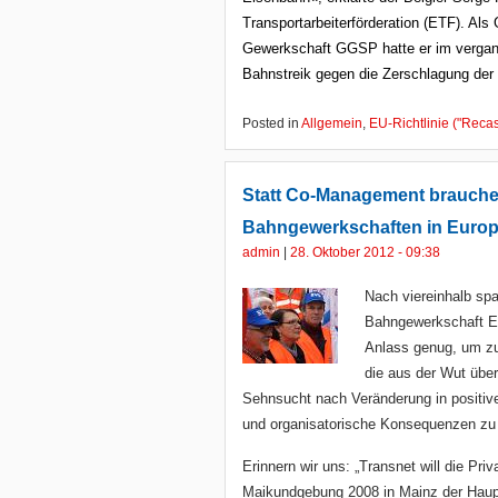
Transportarbeiterförderation (ETF). Als
Gewerkschaft GGSP hatte er im vergan
Bahnstreik gegen die Zerschlagung der 
Posted in
Allgemein
,
EU-Richtlinie ("Recas
Statt Co-Management brauchen
Bahngewerkschaften in Euro
admin
|
28. Oktober 2012 - 09:38
Nach viereinhalb sp
Bahngewerkschaft 
Anlass genug, um zu
die aus der Wut übe
Sehnsucht nach Veränderung in positiv
und organisatorische Konsequenzen zu
Erinnern wir uns: „Transnet will die Priv
Maikundgebung 2008 in Mainz der Haupt