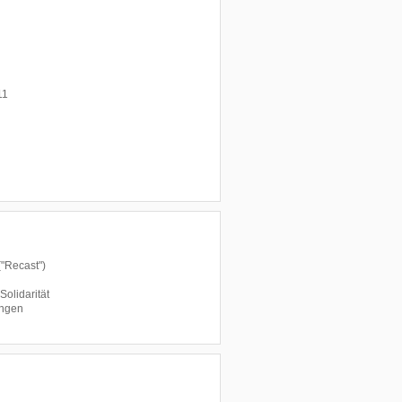
11
("Recast")
Solidarität
ungen