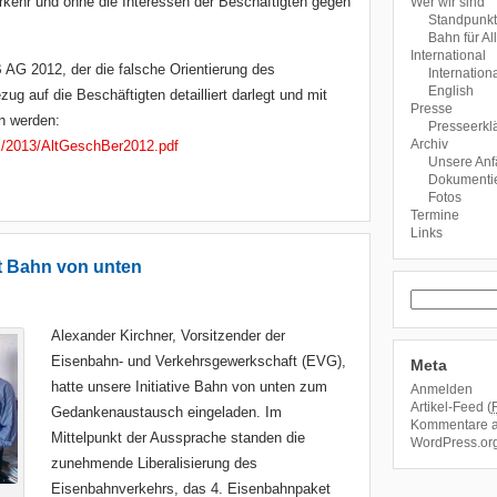
erkehr und ohne die Interessen der Beschäftigten gegen
Wer wir sind
Standpunk
Bahn für Al
International
B AG 2012, der die falsche Orientierung des
Internationa
English
g auf die Beschäftigten detailliert darlegt und mit
Presse
en werden:
Presseerkl
Archiv
cs/2013/AltGeschBer2012.pdf
Unsere An
Dokumentie
Fotos
Termine
Links
it Bahn von unten
Alexander Kirchner, Vorsitzender der
Eisenbahn- und Verkehrsgewerkschaft (EVG),
Meta
hatte unsere Initiative Bahn von unten zum
Anmelden
Artikel-Feed (
Gedankenaustausch eingeladen. Im
Kommentare 
Mittelpunkt der Aussprache standen die
WordPress.or
zunehmende Liberalisierung des
Eisenbahnverkehrs, das 4. Eisenbahnpaket