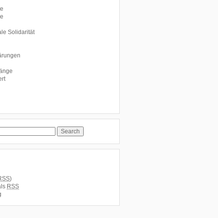
te
le
le Solidarität
ärungen
fänge
rt
RSS
)
als
RSS
g