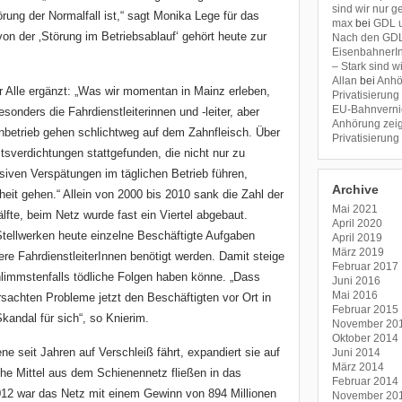
sind wir nur 
örung der Normalfall ist,“ sagt Monika Lege für das
max
bei
GDL u
on der ‚Störung im Betriebsablauf‘ gehört heute zur
Nach den GDL-
EisenbahnerIn
– Stark sind 
Allan
bei
Anhö
 Alle ergänzt: „Was wir momentan in Mainz erleben,
Privatisierung
EU-Bahnverni
sonders die Fahrdienstleiterinnen und -leiter, aber
Anhörung zeig
nbetrieb gehen schlichtweg auf dem Zahnfleisch. Über
Privatisierung
itsverdichtungen stattgefunden, die nicht nur zu
iven Verspätungen im täglichen Betrieb führen,
Archive
eit gehen.“ Allein von 2000 bis 2010 sank die Zahl der
Mai 2021
lfte, beim Netz wurde fast ein Viertel abgebaut.
April 2020
 Stellwerken heute einzelne Beschäftigte Aufgaben
April 2019
März 2019
rere FahrdienstleiterInnen benötigt werden. Damit steige
Februar 2017
chlimmstenfalls tödliche Folgen haben könne. „Dass
Juni 2016
Mai 2016
achten Probleme jetzt den Beschäftigten vor Ort in
Februar 2015
kandal für sich“, so Knierim.
November 20
Oktober 2014
e seit Jahren auf Verschleiß fährt, expandiert sie auf
Juni 2014
März 2014
che Mittel aus dem Schienennetz fließen in das
Februar 2014
12 war das Netz mit einem Gewinn von 894 Millionen
November 20