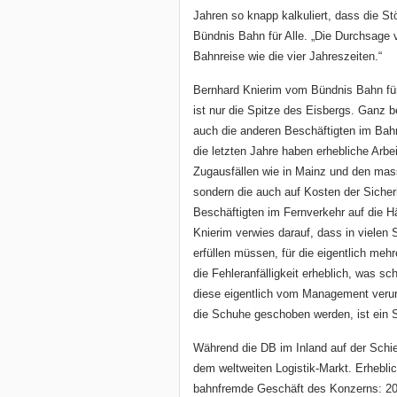
Jahren so knapp kalkuliert, dass die St
Bündnis Bahn für Alle. „Die Durchsage v
Bahnreise wie die vier Jahreszeiten.“
Bernhard Knierim vom Bündnis Bahn für
ist nur die Spitze des Eisbergs. Ganz be
auch die anderen Beschäftigten im Bah
die letzten Jahre haben erhebliche Arbe
Zugausfällen wie in Mainz und den mass
sondern die auch auf Kosten der Sicherh
Beschäftigten im Fernverkehr auf die Hä
Knierim verwies darauf, dass in vielen
erfüllen müssen, für die eigentlich meh
die Fehleranfälligkeit erheblich, was s
diese eigentlich vom Management verurs
die Schuhe geschoben werden, ist ein S
Während die DB im Inland auf der Schien
dem weltweiten Logistik-Markt. Erhebli
bahnfremde Geschäft des Konzerns: 20