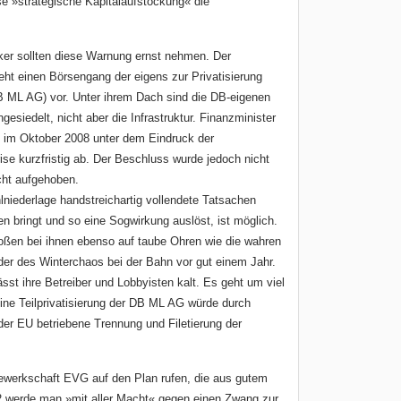
se »strategische Kapitalaufstockung« die
iker sollten diese Warnung ernst nehmen. Der
t einen Börsengang der eigens zur Privatisierung
B ML AG) vor. Unter ihrem Dach sind die DB-eigenen
esiedelt, nicht aber die Infrastruktur. Finanzminister
 im Oktober 2008 unter dem Eindruck der
ise kurzfristig ab. Der Beschluss wurde jedoch nicht
ht aufgehoben.
niederlage handstreichartig vollendete Tatsachen
en bringt und so eine Sogwirkung auslöst, ist möglich.
oßen bei ihnen ebenso auf taube Ohren wie die wahren
er des Winterchaos bei der Bahn vor gut einem Jahr.
ässt ihre Betreiber und Lobbyisten kalt. Es geht um viel
Eine Teilprivatisierung der DB ML AG würde durch
der EU betriebene Trennung und Filetierung der
ewerkschaft EVG auf den Plan rufen, die aus gutem
2 werde man »mit aller Macht« gegen einen Zwang zur