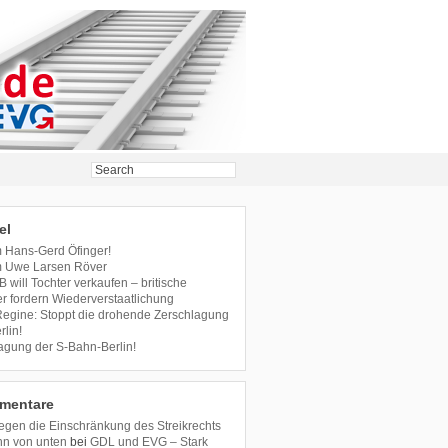
el
m Hans-Gerd Öfinger!
m Uwe Larsen Röver
B will Tochter verkaufen – britische
r fordern Wiederverstaatlichung
 Regine: Stoppt die drohende Zerschlagung
lin!
agung der S-Bahn-Berlin!
mentare
en die Einschränkung des Streikrechts
hn von unten
bei
GDL und EVG – Stark