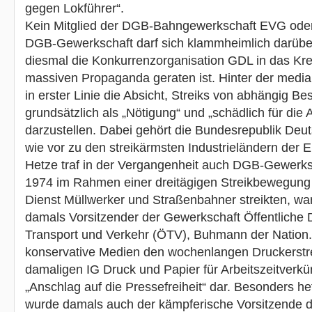
gegen Lokführer“.
Kein Mitglied der DGB-Bahngewerkschaft EVG oder
DGB-Gewerkschaft darf sich klammheimlich darüber
diesmal die Konkurrenzorganisation GDL in das Kre
massiven Propaganda geraten ist. Hinter der media
in erster Linie die Absicht, Streiks von abhängig Be
grundsätzlich als „Nötigung“ und „schädlich für die 
darzustellen. Dabei gehört die Bundesrepublik Deu
wie vor zu den streikärmsten Industrieländern der 
Hetze traf in der Vergangenheit auch DGB-Gewerks
1974 im Rahmen einer dreitägigen Streikbewegung 
Dienst Müllwerker und Straßenbahner streikten, wa
damals Vorsitzender der Gewerkschaft Öffentliche 
Transport und Verkehr (ÖTV), Buhmann der Nation. 
konservative Medien den wochenlangen Druckerstre
damaligen IG Druck und Papier für Arbeitszeitverkü
„Anschlag auf die Pressefreiheit“ dar. Besonders heft
wurde damals auch der kämpferische Vorsitzende de